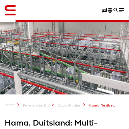
English
Home
Referenties & meer
Case Studies
Hama flexibele multi-channellogistiek
Hama, Duitsland: Multi-