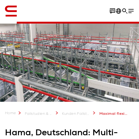
Englisch / English
Fallstudie herunterladen
Home
Fallstudien & mehr
Kunden Fallstudien
Maximal flexible Multi-Channel-Logistik bei Hama
Hama, Deutschland: Multi-