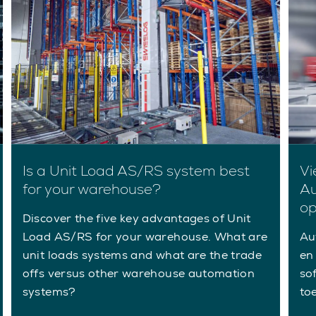
Is a Unit Load AS/RS system best
Vi
for your warehouse?
Au
op
Discover the five key advantages of Unit
Load AS/RS for your warehouse. What are
Au
unit loads systems and what are the trade
en
offs versus other warehouse automation
so
systems?
toe