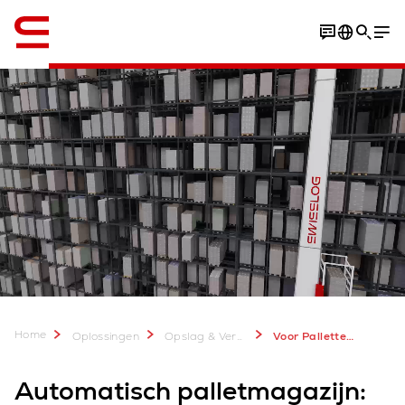
English
Wat is het
Voordelen
Fotogallerij
Software
Home
Oplossingen
Opslag & Verwerking ASRS
Voor Palletten & Zware Opslag
Automatisch palletmagazijn: