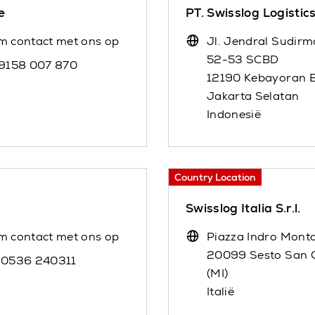
e
PT. Swisslog Logisti
m contact met ons op
Jl. Jendral Sudir
52-53 SCBD
 9158 007 870
12190 Kebayoran B
Jakarta Selatan
Indonesië
Country Location
Swisslog Italia S.r.l.
m contact met ons op
Piazza Indro Monta
20099 Sesto San 
 0536 240311
(MI)
Italië