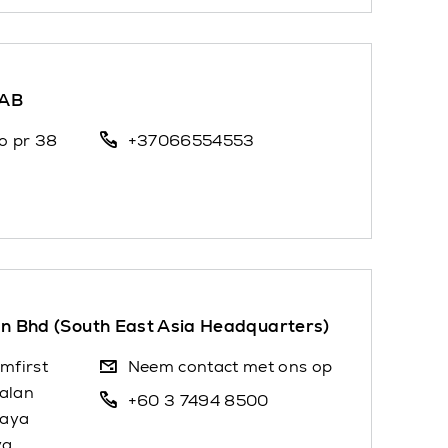
UAB
o pr 38
+37066554553
n Bhd (South East Asia Headquarters)
mfirst
Neem contact met ons op
Jalan
+60 3 7494 8500
Jaya
ya