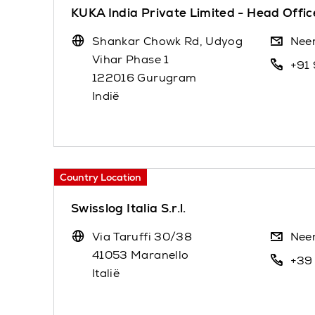
KUKA India Private Limited - Head Offic
Shankar Chowk Rd, Udyog
Nee
Vihar Phase 1
+91
122016 Gurugram
Indië
Country Location
Swisslog Italia S.r.l.
Via Taruffi 30/38
Nee
41053 Maranello
+39
Italië