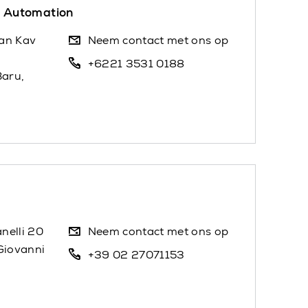
cs Automation
man Kav
Neem contact met ons op
+6221 3531 0188
aru,
nelli 20
Neem contact met ons op
Giovanni
+39 02 27071153