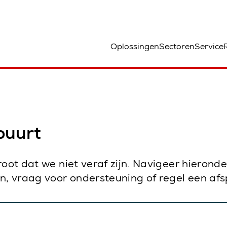
ocatie
Oplossingen
Sectoren
Service
 buurt
root dat we niet veraf zijn. Navigeer hierond
en, vraag voor ondersteuning of regel een afs