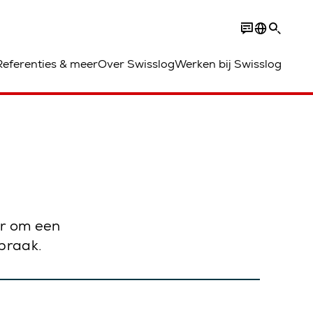
Referenties & meer
Over Swisslog
Werken bij Swisslog
er om een
praak.