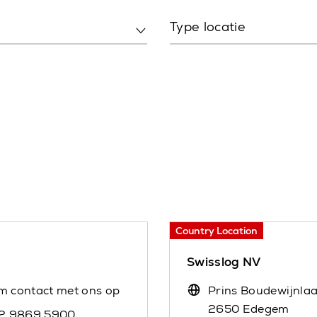
Type locatie
Country Location
Swisslog NV
m contact met ons op
Prins Boudewijnla
2650 Edegem
 2 9869 5900