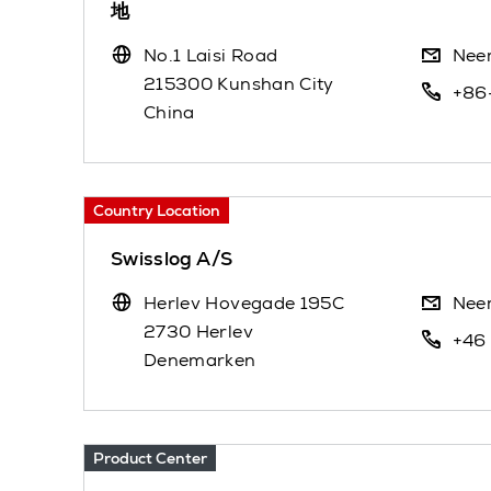
地
No.1 Laisi Road
Nee
215300 Kunshan City
+86
China
Country Location
Swisslog A/S
Herlev Hovegade 195C
Nee
2730 Herlev
+46
Denemarken
Product Center