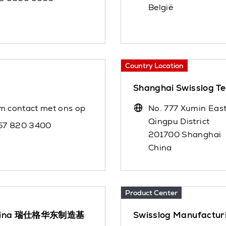
België
Country Location
Shanghai Swisslog
m contact met ons op
No. 777 Xumin Eas
Qingpu District
757 820 3400
201700 Shanghai
China
Product Center
st China 瑞仕格华东制造基
Swisslog Manufact