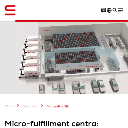
English
Contact
Een Modulaire Oplossing
Automatisering
Home
Sectoren
Micro-Fulfillment
Micro-fulfillment centra: