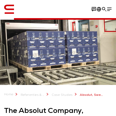
English
Download Case Study
Home
Referenties & meer
Case Studies
Absolut, Sweden
The Absolut Company,