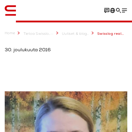
Englanti / English
Home
...
Tietoa Swisslogista
Uutiset & bloggaukset
Swisslog realizza per Surgital il primo sistema di picking automatico sotto zero in Italia
30. joulukuuta 2016