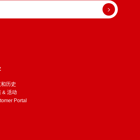
业
览和历史
 & 活动
tomer Portal