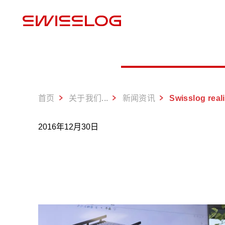
首页
...
关于我们
新闻资讯
Swisslog realizza per Surgital il primo sistema di picking automa
2016年12月30日