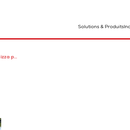
mplacement
Solutions & Produits
In
tomatico sotto zero in Italia