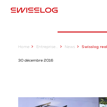
E
Home
...
Entreprise
News
Swisslog realizza per Surgital il primo sistema di picking au
30 décembre 2016