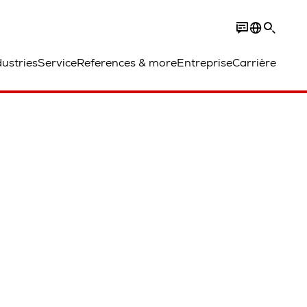
dustries
Service
References & more
Entreprise
Carrière