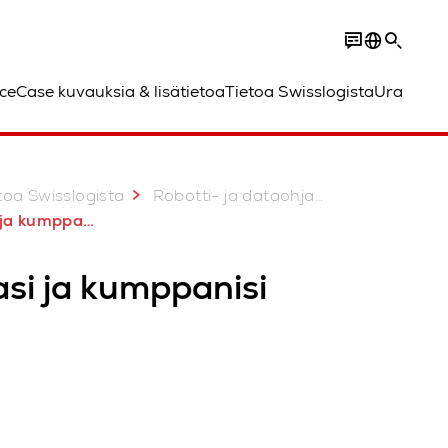
ce
Case kuvauksia & lisätietoa
Tietoa Swisslogista
Ura
toa Swisslogista
Robotti- ja dataohjatut ratkaisut
a kumppanisi
si ja kumppanisi