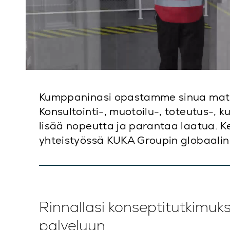
Kumppaninasi opastamme sinua matkasi
Konsultointi-, muotoilu-, toteutus-,
lisää nopeutta ja parantaa laatua. K
yhteistyössä KUKA Groupin globaalin
Rinnallasi konseptitutkimuks
palveluun