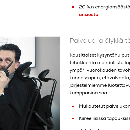
20 %:n energiansääst
ansiosta
Palvelua ja älykkäit
Kausittaiset kysyntähuiput
tehokkainta mahdollista l
ympäri vuorokauden tavoit
kunnossapito, etävalvonta
järjestelmiemme luotettavuu
kumppanina saat:
Mukautetut palvelukon
Kiireellisissä tapauksi