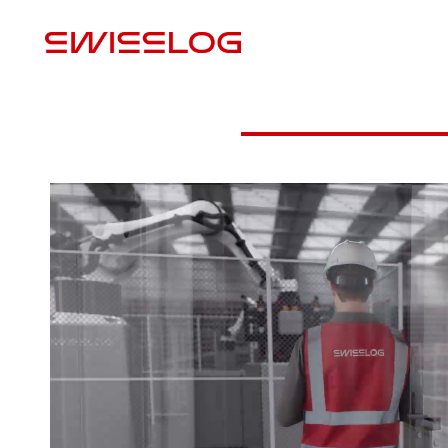
M
Konsultointi ja suunnittelu
Ratkaisut ja toteutus