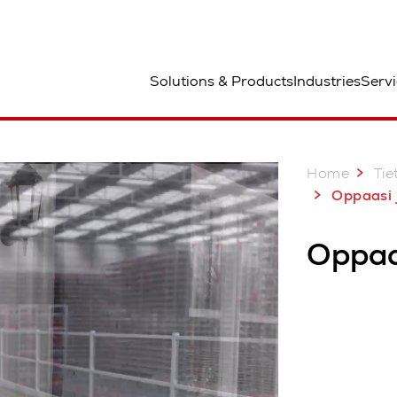
aa
Solutions & Products
Industries
Servi
Huolto ja tuki
Home
Tie
Oppaasi j
Oppaa