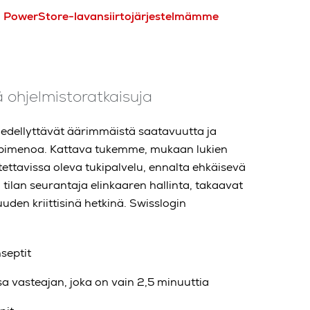
ö
PowerStore-lavansiirtojärjestelmämme
ä ohjelmistoratkaisuja
 edellyttävät äärimmäistä saatavuutta ja
äpimenoa. Kattava tukemme, mukaan lukien
ettavissa oleva
tukipalvelu
, ennalta ehkäisevä
,
tilan seuranta
ja elinkaaren hallinta, takaavat
den kriittisinä hetkinä. Swisslogin
septit
ssa vasteajan, joka on vain 2,5 minuuttia