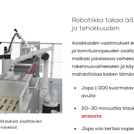
Robotiikka takaa ä
ja tehokkuuden
Asiakkaiden vaatimukset eri
ja toimitusnopeuden osalta
matkasi jokaisessa vaihees
rakennusvaiheeseen ja käyn
mahdollistaa kaiken tämän
Jopa 1 000 kuormalava
avulla
20–30 minuuttia tilau
ansiosta
kkauksia sisältävien
prosessit
Jopa viisi kertaa nop