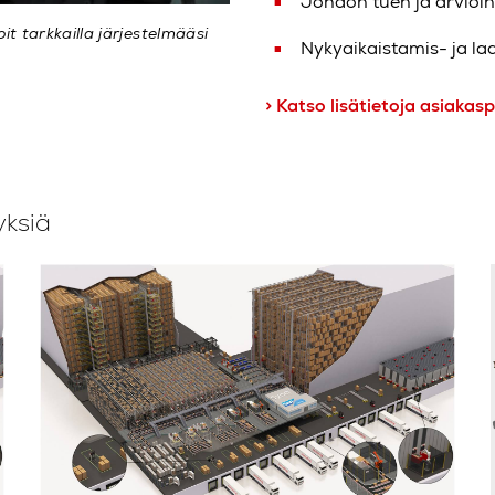
Johdon tuen ja arvioin
t tarkkailla järjestelmääsi
Nykyaikaistamis- ja la
> Katso lisätietoja asiaka
yksiä