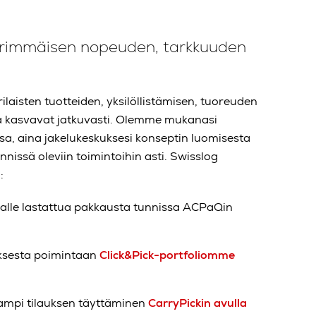
ärimmäisen nopeuden, tarkkuuden
laisten tuotteiden, yksilöllistämisen, tuoreuden
 kasvavat jatkuvasti.
Olemme mukanasi
sa, aina jakelukeskuksesi konseptin luomisesta
nissä oleviin toimintoihin asti.
Swisslog
:
lle lastattua pakkausta tunnissa ACPaQin
ksesta poimintaan
Click&Pick-portfoliomme
eampi tilauksen täyttäminen
CarryPickin avulla