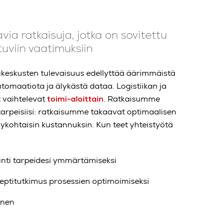
via ratkaisuja, jotka on sovitettu
uviin vaatimuksiin
ukeskusten tulevaisuus edellyttää äärimmäistä
utomaatiota ja älykästä dataa. Logistiikan ja
 vaihtelevat
toimi-aloittain
. Ratkaisumme
tarpeisiisi: ratkaisumme takaavat optimaalisen
lykohtaisin kustannuksin. Kun teet yhteistyötä
inti tarpeidesi ymmärtämiseksi
eptitutkimus prosessien optimoimiseksi
inen