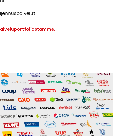
nit
ajennuspalvelut
spalveluportfoliostamme.