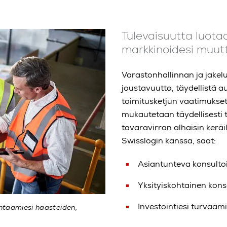
Tulevaisuutta luotaa
markkinoidesi muutt
Varastonhallinnan ja jakel
joustavuutta, täydellistä a
toimitusketjun vaatimukset
mukautetaan täydellisesti 
tavaravirran alhaisin keräi
Swisslogin kanssa, saat:
Asiantunteva konsulto
Yksityiskohtainen kons
Investointiesi turvaam
ohtaamiesi haasteiden,