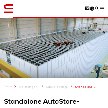
English
Home
...
Oplossingen
Kubus-opslagsysteem: AutoStore
Standalone AutoStore-projecten, binnen zes maanden klaar voor gebruik
Standalone AutoStore-