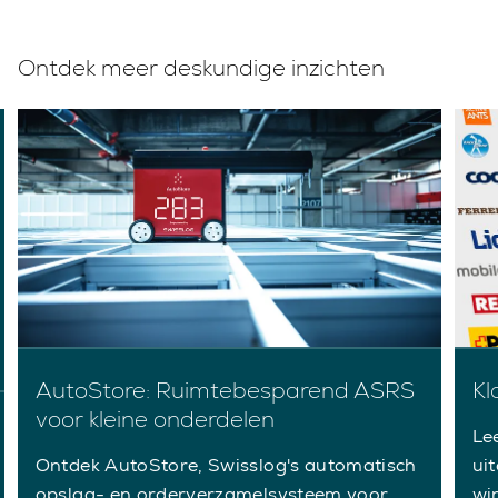
Ontdek meer deskundige inzichten
AutoStore: Ruimtebesparend ASRS
Kl
voor kleine onderdelen
Le
Ontdek AutoStore, Swisslog's automatisch
ui
opslag- en orderverzamelsysteem voor
wi