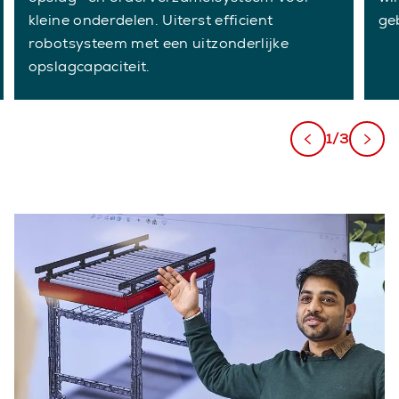
kleine onderdelen. Uiterst efficient
ge
robotsysteem met een uitzonderlijke
opslagcapaciteit.
1/3