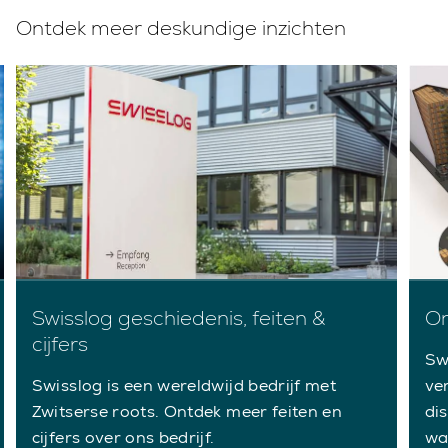
Ontdek meer deskundige inzichten
Swisslog geschiedenis, feiten &
On
cijfers
Sw
Swisslog is een wereldwijd bedrijf met
ve
Zwitserse roots. Ontdek meer feiten en
di
cijfers over ons bedrijf.
wa