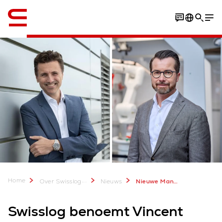
English
Home
...
Over Swisslog
Nieuws
Nieuwe Managing Directors Benelux
Swisslog benoemt Vincent