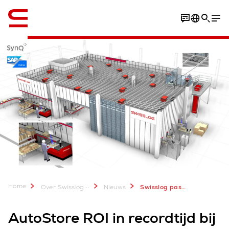
English
Home
...
Over Swisslog
Nieuws
Swisslog passeert mijlpaal van 300e AutoStore-project
AutoStore ROI in recordtijd bij