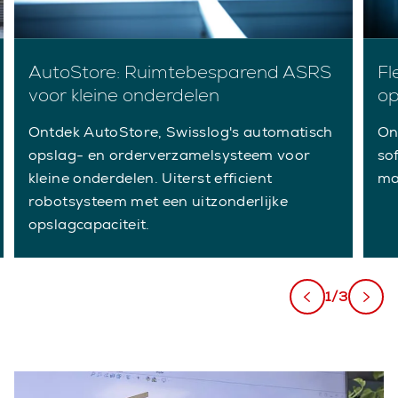
AutoStore: Ruimtebesparend ASRS
Fl
voor kleine onderdelen
op
Ontdek AutoStore, Swisslog's automatisch
On
opslag- en orderverzamelsysteem voor
so
kleine onderdelen. Uiterst efficient
ma
robotsysteem met een uitzonderlijke
opslagcapaciteit.
1/3