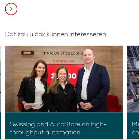
Dat zou u ook kunnen interesseren
Swisslog and AutoStore on high-
Me
throughput automation
ch