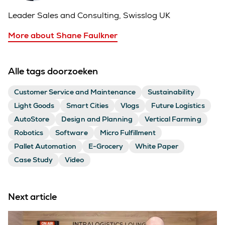
Leader Sales and Consulting, Swisslog UK
More about Shane Faulkner
Alle tags doorzoeken
Customer Service and Maintenance
Sustainability
Light Goods
Smart Cities
Vlogs
Future Logistics
AutoStore
Design and Planning
Vertical Farming
Robotics
Software
Micro Fulfillment
Pallet Automation
E-Grocery
White Paper
Case Study
Video
Next article