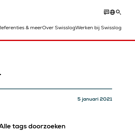
Referenties & meer
Over Swisslog
Werken bij Swisslog
1
5 januari 2021
Alle tags doorzoeken