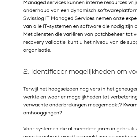
Managed services kunnen interne resources vri
onderhoud van een dynamisch softwareplatform 
Swisslog IT Managed Services nemen onze expert
van alle IT-systemen en software die nodig zijn
Met diensten die variëren van patchbeheer tot v
recovery validatie, kunt u het niveau van de s
organisatie.
2. Identificeer mogelijkheden om v
Terwijl het hoogseizoen nog vers in het geheuge
werkte en waar er mogelijkheden tot verbetering
verwachte onderbrekingen meegemaakt? Kwamen
omhooggingen?
Voor systemen die al meerdere jaren in gebruik zi
waarbij gebruik wordt gemaakt van de modula