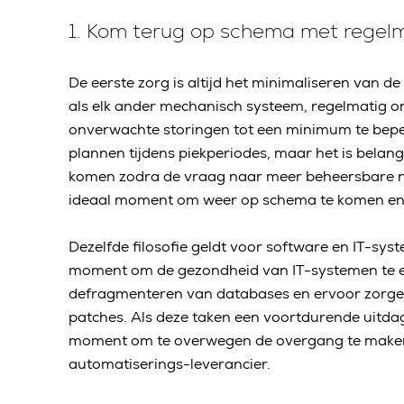
1. Kom terug op schema met rege
De eerste zorg is altijd het minimaliseren van 
als elk ander mechanisch systeem, regelmatig ond
onverwachte storingen tot een minimum te beperk
plannen tijdens piekperiodes, maar het is belan
komen zodra de vraag naar meer beheersbare ni
ideaal moment om weer op schema te komen en h
Dezelfde filosofie geldt voor software en IT-sys
moment om de gezondheid van IT-systemen te ev
defragmenteren van databases en ervoor zorgen
patches. Als deze taken een voortdurende uitdag
moment om te overwegen de overgang te maken
automatiserings-leverancier.