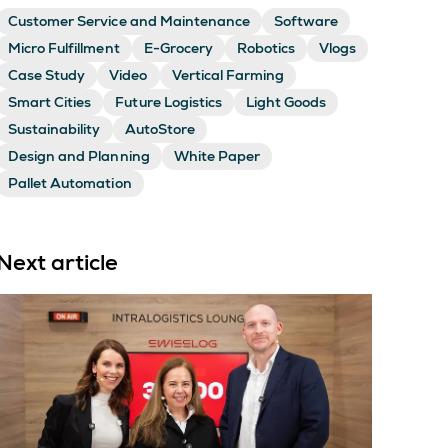
Customer Service and Maintenance
Software
Micro Fulfillment
E-Grocery
Robotics
Vlogs
Case Study
Video
Vertical Farming
Smart Cities
Future Logistics
Light Goods
Sustainability
AutoStore
Design and Planning
White Paper
Pallet Automation
Next article