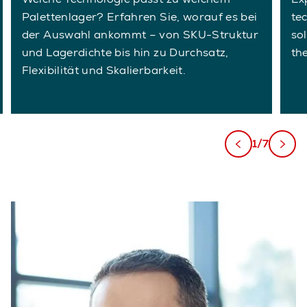
Palettenlager? Erfahren Sie, worauf es bei
te
der Auswahl ankommt – von SKU-Struktur
so
und Lagerdichte bis hin zu Durchsatz,
th
Flexibilität und Skalierbarkeit.
1/7