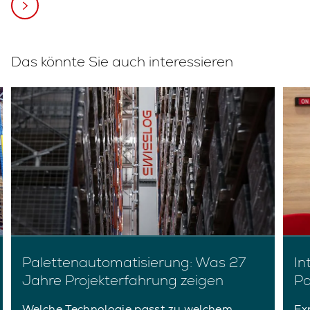
Das könnte Sie auch interessieren
Palettenautomatisierung: Was 27
In
Jahre Projekterfahrung zeigen
Pa
Welche Technologie passt zu welchem
Ex