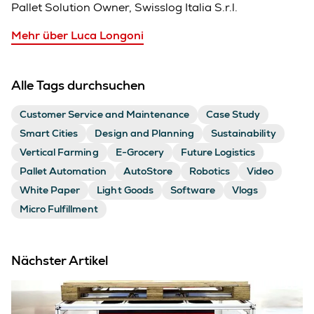
Pallet Solution Owner, Swisslog Italia S.r.l.
Mehr über Luca Longoni
Alle Tags durchsuchen
Customer Service and Maintenance
Case Study
Smart Cities
Design and Planning
Sustainability
Vertical Farming
E-Grocery
Future Logistics
Pallet Automation
AutoStore
Robotics
Video
White Paper
Light Goods
Software
Vlogs
Micro Fulfillment
Nächster Artikel