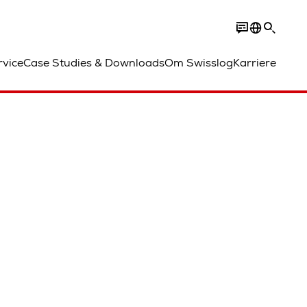
rvice
Case Studies & Downloads
Om Swisslog
Karriere