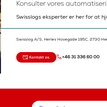
Konsulter vores automatiser
Swisslogs eksperter er her for at h
Swisslog A/S, Herlev Hovegade 195C, 2730 He
+46 31 336 60 00
Kontakt os.