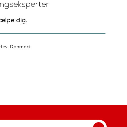
ingseksperter
jælpe dig.
rlev, Danmark