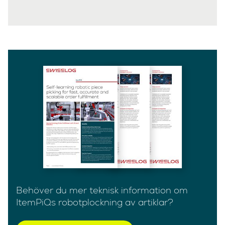
Behöver du mer teknisk information om
ItemPiQs robotplockning av artiklar?