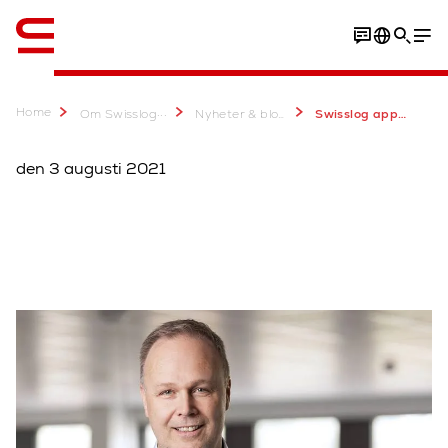
Engelska / English
Home
...
Om Swisslog
Nyheter & blogginlägg
Swisslog appoints David Dronfield as the new General Manager for Middle East
den 3 augusti 2021