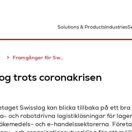
lats
Solutions & Products
Industries
S
Framgångar för Swisslog trots coronakrisen
og trots coronakrisen
get Swisslog kan blicka tillbaka på ett bra 
- och robotdrivna logistiklösningar för lager 
-, läkemedels- och e-handelssektorerna. Före