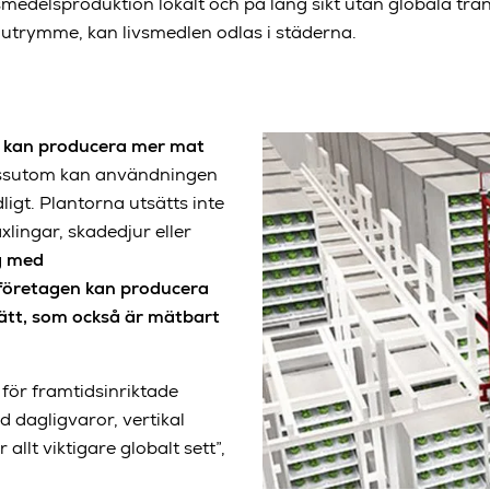
smedelsproduktion lokalt och på lång sikt utan globala tra
r utrymme, kan livsmedlen odlas i städerna.
ng kan producera mer mat
Dessutom kan användningen
gt. Plantorna utsätts inte
lingar, skadedjur eller
ng med
sföretagen kan producera
sätt, som också är mätbart
för framtidsinriktade
 dagligvaror, vertikal
r allt viktigare globalt sett”,