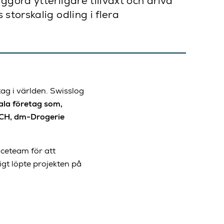
göra ytterligare tillväxt och driva
torskalig odling i flera
ag i världen. Swisslog
ala företag som,
.CH, dm-Drogerie
iceteam för att
igt löpte projekten på