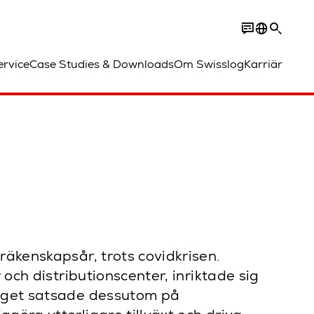
ervice
Case Studies & Downloads
Om Swisslog
Karriär
räkenskapsår, trots covidkrisen.
och distributionscenter, inriktade sig
taget satsade dessutom på