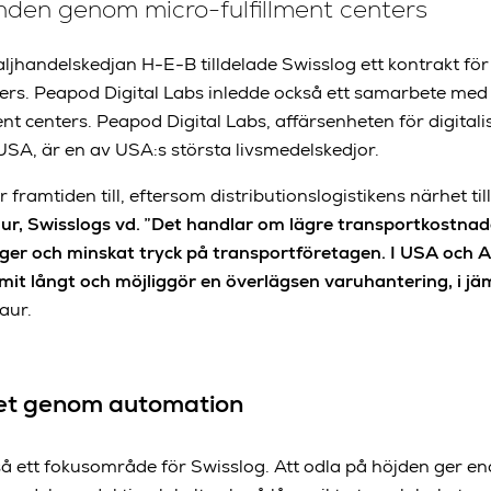
den genom micro-fulfillment centers
jhandelskedjan H-E-B tilldelade Swisslog ett kontrakt för
ters. Peapod Digital Labs inledde också ett samarbete med 
ent centers. Peapod Digital Labs, affärsenheten för digital
SA, är en av USA:s största livsmedelskedjor.
ramtiden till, eftersom distributionslogistikens närhet till
ur, Swisslogs vd. ”Det handlar om lägre transportkostnad
ger och minskat tryck på transportföretagen. I USA och 
it långt och möjliggör en överlägsen varuhantering, i jä
aur.
het genom automation
kså ett fokusområde för Swisslog. Att odla på höjden ger e