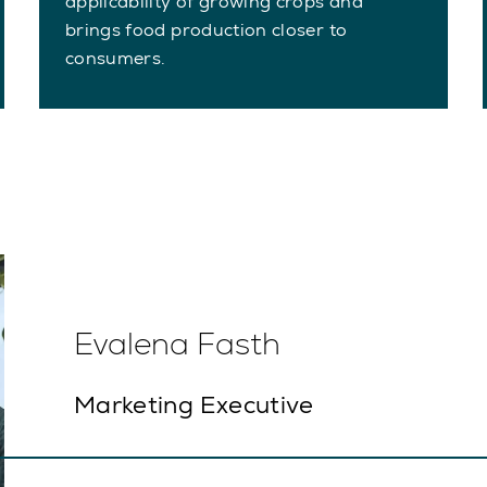
applicability of growing crops and
brings food production closer to
consumers.
Evalena Fasth
Marketing Executive