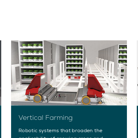
Vertical Farming
Robotic systems that broaden the