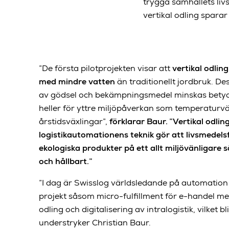
trygga samhällets liv
vertikal odling spara
”De första pilotprojekten visar att
vertikal odli
med mindre vatten
än traditionellt jordbruk. 
av gödsel och bekämpningsmedel minskas betydli
heller för yttre miljöpåverkan som temperaturväx
årstidsväxlingar”,
förklarar Baur. ”Vertikal odli
logistikautomationens teknik gör att livsmedel
ekologiska produkter på ett allt miljövänligare 
och hållbart.”
”I dag är Swisslog världsledande på automation 
projekt såsom micro-fulfillment för e-handel med
odling och digitalisering av intralogistik, vilket bli
understryker Christian Baur.