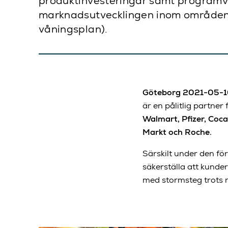
produktinvesteringar samt programvaru
marknadsutvecklingen inom områden som
våningsplan).
Göteborg 2021-05-
är en pålitlig partner
Walmart, Pfizer, Coc
Markt och Roche.
Särskilt under den fö
säkerställa att kunder
med stormsteg trots n