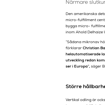
Närmare slutkun
Den amerikanska detal
micro-fulfillment cen
bygga micro- fulfillm
inom Ahold Delhaize U
”Sådana mikronav hör f
förklarar
Christian Ba
helautomatiserade la
utveckling redan komm
ser i Europa”,
säger B
Större hållbar
Vertikal odling är oc