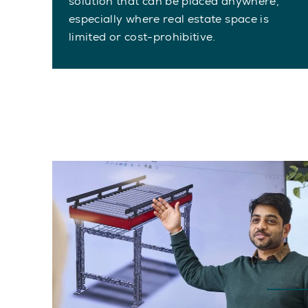
solution that can be placed anywhere,
especially where real estate space is
limited or cost-prohibitive.