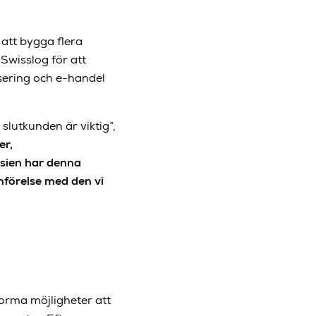
 att bygga flera
Swisslog för att
isering och e-handel
 slutkunden är viktig”,
er,
Asien har denna
mförelse med den vi
norma möjligheter att