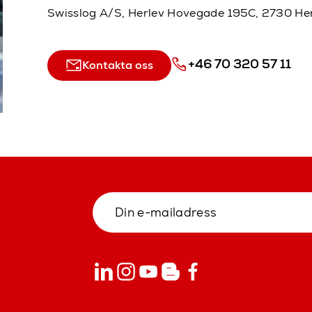
Swisslog A/S, Herlev Hovegade 195C, 2730 He
+46 70 320 57 11
Kontakta oss