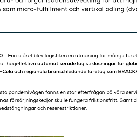
- och organisationsutveckling för att möjlig
 micro-fulfillment och vertikal odling (dvs s
10
- Förra året blev logistiken en utmaning för många föret
 för högeffektiva
automatiserade logistiklösningar för glob
a-Cola och regionala branschledande företag som BRACK
rsta pandemivågen fanns en stor efterfrågan på våra serv
nas försörjningskedjor skulle fungera friktionsfritt. Samtid
edstängningar och reserestriktioner.