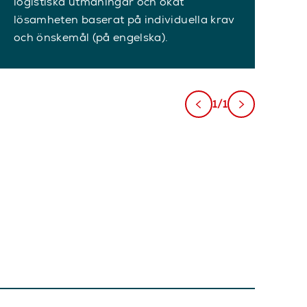
logistiska utmaningar och ökat
lösamheten baserat på individuella krav
och önskemål (på engelska).
1/1