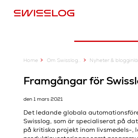
P
Home
...
Om Swisslog
Nyheter & blogginlägg
Framgångar för Swissl
den 1 mars 2021
Det ledande globala automationsföreta
Swisslog, som är specialiserat på data
på kritiska projekt inom livsmedels