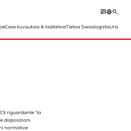
ce
Case kuvauksia & lisätietoa
Tietoa Swisslogista
Ura
023 riguardante “la
e disposizioni
oni normative