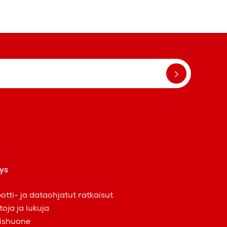
tys
otti- ja dataohjatut ratkaisut
toja ja lukuja
ishuone