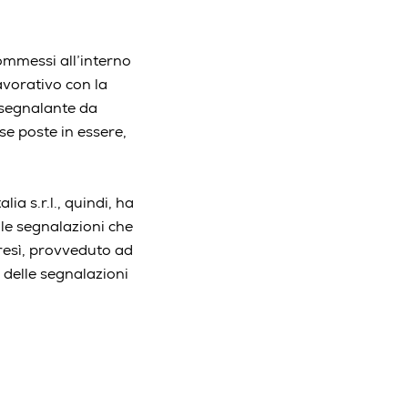
commessi all’interno
avorativo con la
l segnalante da
se poste in essere,
ia s.r.l., quindi, ha
lle segnalazioni che
tresì, provveduto ad
 delle segnalazioni