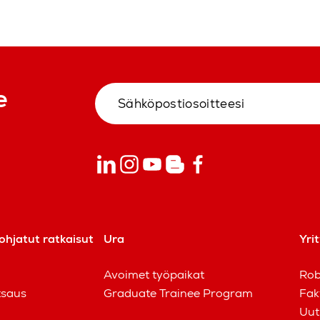
e
ohjatut ratkaisut
Ura
Yri
Avoimet työpaikat
Rob
tsaus
Graduate Trainee Program
Fak
Uut