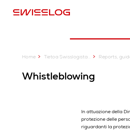
M
Home
...
Tietoa Swisslogista
Reports, guidelines, c
Whistleblowing
In attuazione della Di
protezione delle perso
riguardanti la protez