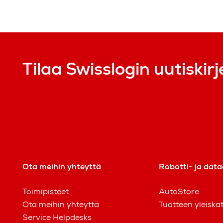
Tilaa Swisslogin uutiskirj
Ota meihin yhteyttä
Robotti- ja data
Toimipisteet
AutoStore
Ota meihin yhteyttä
Tuotteen yleiska
Service Helpdesks