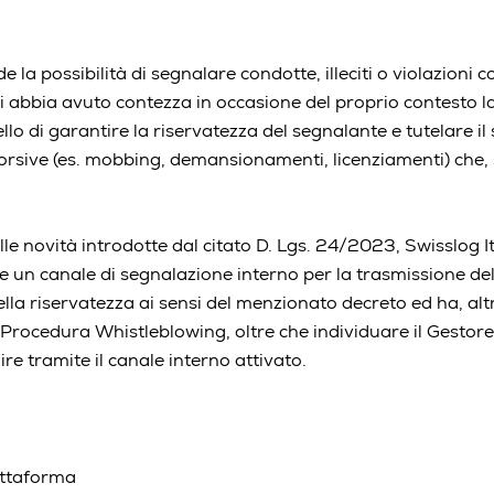
 la possibilità di segnalare condotte, illeciti o violazioni 
 si abbia avuto contezza in occasione del proprio contesto l
llo di garantire la riservatezza del segnalante e tutelare i
orsive (es. mobbing, demansionamenti, licenziamenti) che, 
le novità introdotte dal citato D. Lgs. 24/2023, Swisslog Ital
e un canale di segnalazione interno per la trasmissione de
ella riservatezza ai sensi del menzionato decreto ed ha, al
Procedura Whistleblowing, oltre che individuare il Gestore
e tramite il canale interno attivato.
attaforma