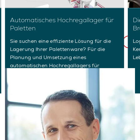
Automatisches Hochregallager für
Di
Paletten
Br
Sie suchen eine effiziente Lösung für die
Lo
1/5
Lagerung Ihrer Palettenware? Für die
Ke
Planung und Umsetzung eines
Le
automatischen Hochregallagers für
Paletten braucht es Kompetenz, gute
Partner und leistungsst