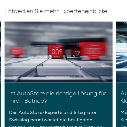
Entdecken Sie mehr Experteneinblicke
Ist AutoStore die richtige Lösung für
Au
Ihren Betrieb?
Kl
Der AutoStore-Experte und Integrator
Me
Swisslog beantwortet die häufigsten
Kl