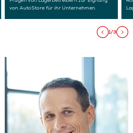
Fragen von Lagerbetreibern zur Eignung
Ro
von AutoStore für ihr Unternehmen.
La
1/3