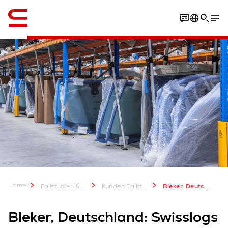
Englisch / English
PDF herunterladen
Home
Fallstudien & mehr
Kunden Fallstudien
Bleker, Deutschland: AutoStore-Lösung für Ersatzteillieferanten
Bleker, Deutschland: Swisslogs