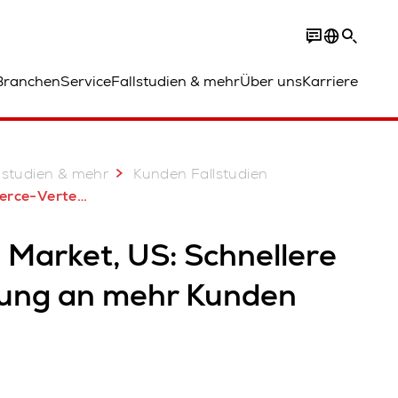
Branchen
Service
Fallstudien & mehr
Über uns
Karriere
lstudien & mehr
Kunden Fallstudien
entrum von Thrive Market
 Market, US: Schnellere
rung an mehr Kunden