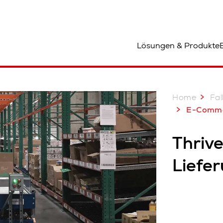
tandort
Lösungen & Produkte
Home
Fal
E-Commerce-Verteilz
Thrive
Liefe