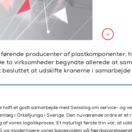
førende producenter af plastkomponenter, ha
 De to virksomheder begyndte allerede at sam
t besluttet at udskifte kranerne i samarbejd
e haft et godt samarbejde med Swisslog om service- og ve
anlæg i Örkelljunga i Sverige. Den nuværende ordre er et r
 vores logistikproces. Et naturligt første trin var, at uds
og modernisere vores banesystem på færdigvarelageret, s