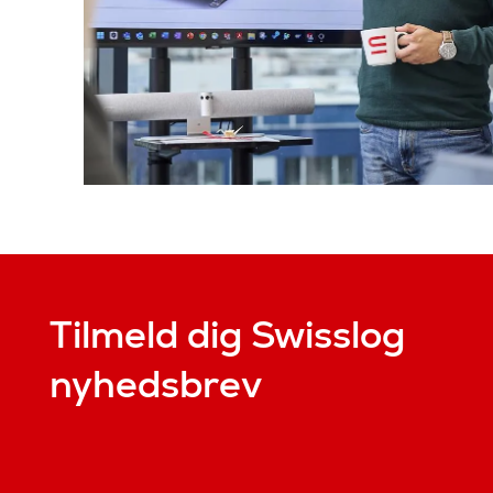
Tilmeld dig Swisslog
nyhedsbrev