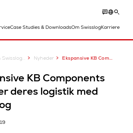
rvice
Case Studies & Downloads
Om Swisslog
Karriere
...
 Swisslog
Nyheder
Ekspansive KB Components udvikler deres logistik med Swisslog
nsive KB Components
er deres logistik med
log
019