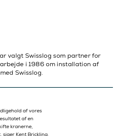
r valgt Swisslog som partner for
arbejde i 1986 om installation af
e med Swisslog.
dligehold af vores
esultatet af en
kifte kranerne,
iger Kent Brickling,