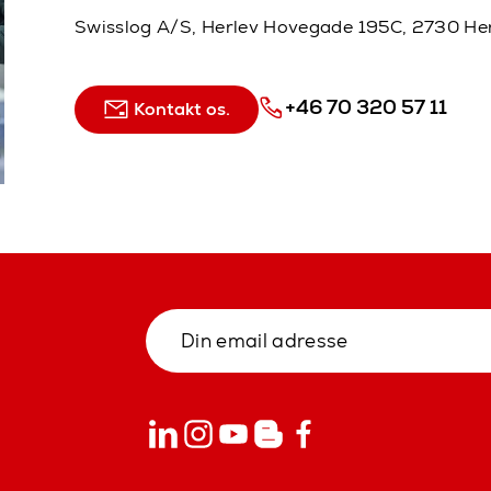
Swisslog A/S, Herlev Hovegade 195C, 2730 He
+46 70 320 57 11
Kontakt os.