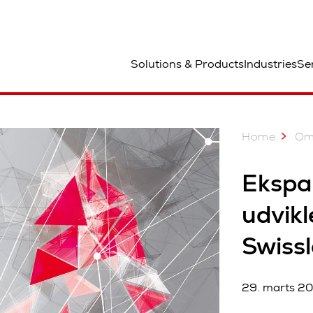
ted
Solutions & Products
Industries
Se
Home
Om
Ekspa
udvikl
Swiss
29. marts 2