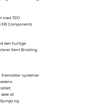
ol med 720
er i KB Components
ed den hurtige
klarer Kent Brickling.
fremstiller systemer
mhedens
litet,
 dele af
lljunga og