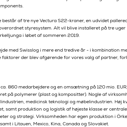
Components.
består af tre nye Vectura S22-kraner, en udvidet pallere
overordnet styresystem. Alt vil blive installeret på tre ug
rkelljunga i løbet af sommeren 2019.
jde med Swisslog i mere end tredive år - i kombination m
de faktorer der blev afgørende for vores valg af partner, for
a. 860 medarbejdere og en omsætning på 120 mio. EUR, 
et på polymerer (plast og kompositter). Nogle af virkso
industrien, medicinsk teknologi og møbelindustrien. Høj kva
t, samt produktion og logistik af højeste klasse er centrale
eter og strategi. Virksomheden har egen produktion i Örke
 samt i Litauen, Mexico, Kina, Canada og Slovakiet.