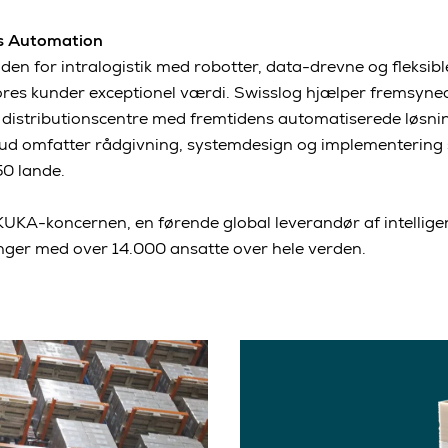
cs Automation
nden for intralogistik med robotter, data-drevne og fleksi
 vores kunder exceptionel værdi. Swisslog hjælper fremsy
 distributionscentre med fremtidens automatiserede løsni
bud omfatter rådgivning, systemdesign og implementering 
50 lande.
 KUKA-koncernen, en førende global leverandør af intellige
nger med over 14.000 ansatte over hele verden.