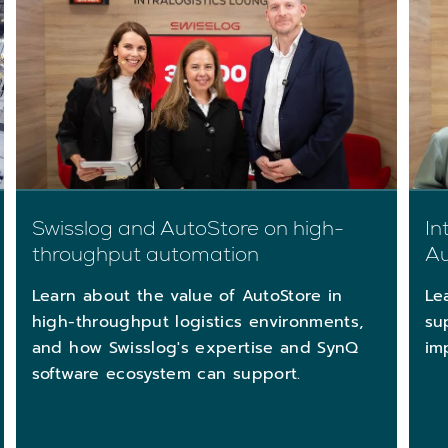
Swisslog and AutoStore on high-
In
throughput automation
Au
Learn about the value of AutoStore in
Le
high-throughput logistics environments,
su
and how Swisslog's expertise and SynQ
im
software ecosystem can support.