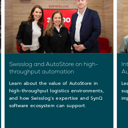
Swisslog and AutoStore on high-
In
throughput automation
Au
Learn about the value of AutoStore in
Le
high-throughput logistics environments,
su
and how Swisslog's expertise and SynQ
im
software ecosystem can support.