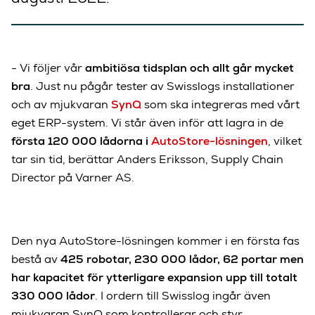
- Vi följer vår
ambitiösa tidsplan och allt går mycket
bra
. Just nu pågår tester av Swisslogs installationer
och av mjukvaran
SynQ
som ska integreras med vårt
eget ERP-system. Vi står även inför att lagra in de
första 120 000 lådorna i
AutoStore-lösningen
, vilket
tar sin tid, berättar Anders Eriksson, Supply Chain
Director på Varner AS.
Den nya AutoStore-lösningen kommer i en första fas
bestå av
425 robotar, 230 000 lådor, 62 portar men
har kapacitet för ytterligare expansion upp till totalt
330 000 lådor
. I ordern till Swisslog ingår även
mjukvaran SynQ som kontrollerar och styr