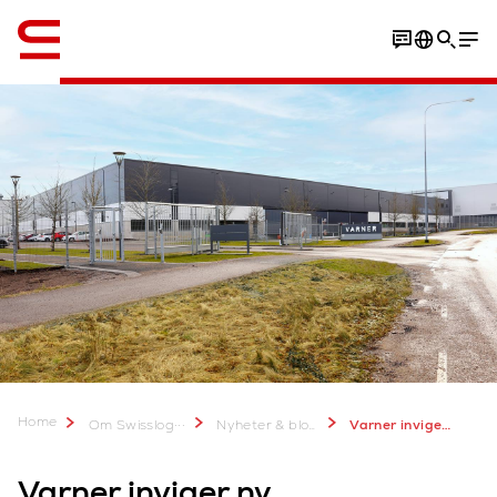
Engelska / English
Home
...
Om Swisslog
Nyheter & blogginlägg
Varner inviger ny lagerbyggnad
Varner inviger ny