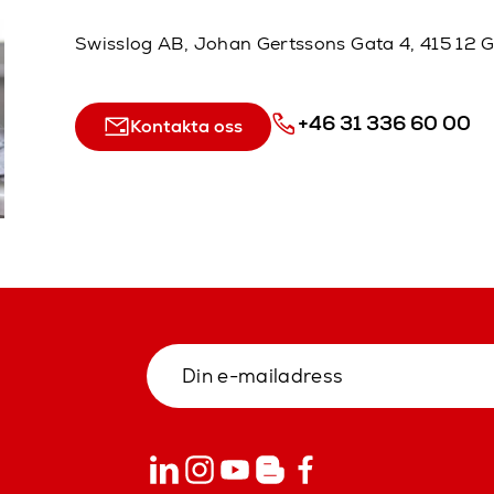
Swisslog AB, Johan Gertssons Gata 4, 415 12 
+46 31 336 60 00
Kontakta oss