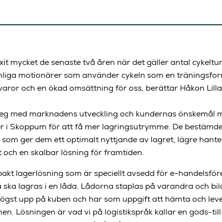
it mycket de senaste två åren när det gäller antal cykelture
nliga motionärer som använder cykeln som en träningsform. 
varor och en ökad omsättning för oss, berättar Håkon Lilla
steg med marknadens utveckling och kundernas önskemål m
er i Skoppum för att få mer lagringsutrymme. De bestämde s
som ger dem ett optimalt nyttjande av lagret, lägre hant
t och en skalbar lösning för framtiden.
kt lagerlösning som är speciellt avsedd för e-handelsföre
a ska lagras i en låda. Lådorna staplas på varandra och bil
ögst upp på kuben och har som uppgift att hämta och leve
onen. Lösningen är vad vi på logistikspråk kallar en gods-ti