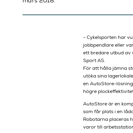
mars 2018.
- Cykelsporten har vux
jobbpendlare eller va
ett bredare utbud av 
Sport AS.
För att hålla jämna 
utöka sina lagerlokal
en AutoStore-lösning 
högre plockeffektivite
AutoStore är en kompa
som får plats i en låd
Robotarna placeras h
varor till arbetsstati