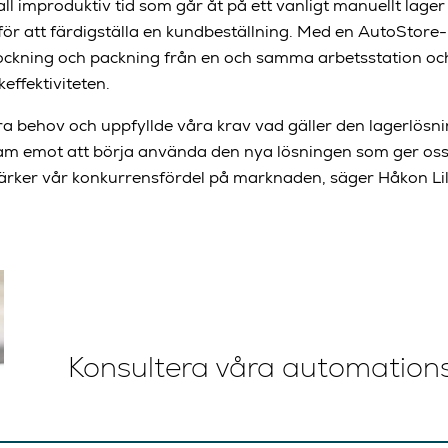
all improduktiv tid som går åt på ett vanligt manuellt lage
la för att färdigställa en kundbeställning. Med en AutoStor
ockning och packning från en och samma arbetsstation och d
keffektiviteten.
ra behov och uppfyllde våra krav vad gäller den lagerlösni
fram emot att börja använda den nya lösningen som ger oss 
stärker vår konkurrensfördel på marknaden, säger Håkon Li
Konsultera våra automation