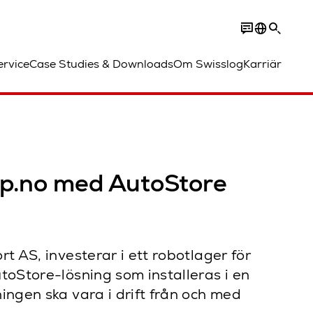
ervice
Case Studies & Downloads
Om Swisslog
Karriär
hop.no med AutoStore
t AS, investerar i ett robotlager för
toStore-lösning som installeras i en
ingen ska vara i drift från och med