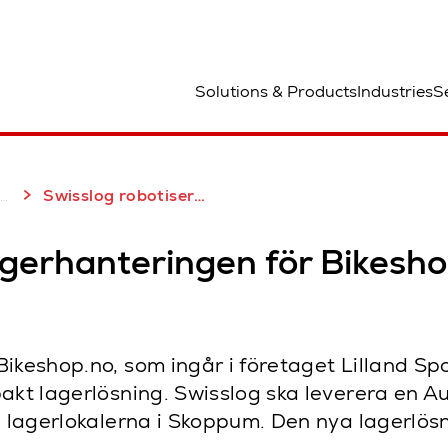
lats
Solutions & Products
Industries
S
Swisslog robotiserar lagerhanteringen for Bikeshop no med AutoStore
lagerhanteringen för Bikes
ikeshop.no, som ingår i företaget Lilland Spor
akt lagerlösning. Swisslog ska leverera en Au
a lagerlokalerna i Skoppum. Den nya lagerlösn