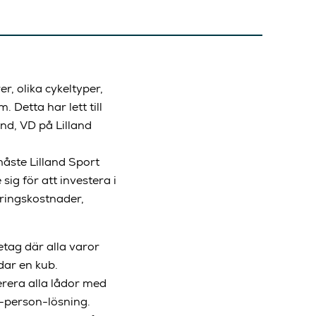
r, olika cykeltyper,
Detta har lett till
nd, VD på Lilland
åste Lilland Sport
ig för att investera i
eringskostnader,
tag där alla varor
dar en kub.
rera alla lådor med
ll-person-lösning.