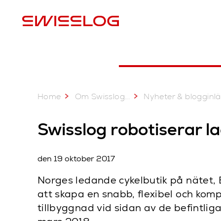
P
Home
...
Om Swisslog
Nyheter & blogginlägg
Swisslog robotiserar 
den 19 oktober 2017
Norges ledande cykelbutik på nätet, B
att skapa en snabb, flexibel och komp
tillbyggnad vid sidan av de befintlig