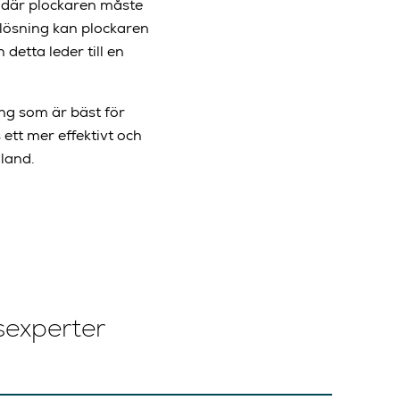
r där plockaren måste
e-lösning kan plockaren
etta leder till en
ng som är bäst för
ett mer effektivt och
lland.
sexperter