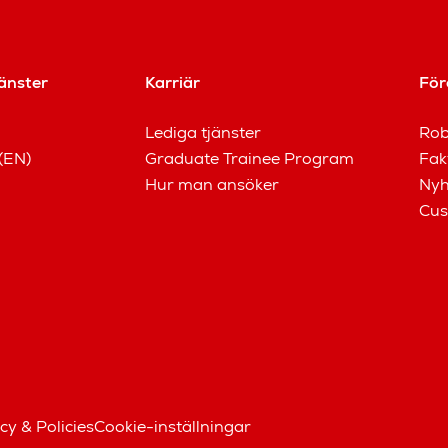
änster
Karriär
För
Lediga tjänster
Rob
(EN)
Graduate Trainee Program
Fak
Hur man ansöker
Nyh
Cus
cy & Policies
Cookie-inställningar