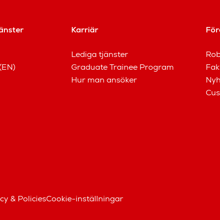
änster
Karriär
För
Lediga tjänster
Rob
(EN)
Graduate Trainee Program
Fak
Hur man ansöker
Nyh
Cus
cy & Policies
Cookie-inställningar