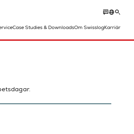
ervice
Case Studies & Downloads
Om Swisslog
Karriär
rbetsdagar.