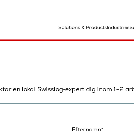
lats
Solutions & Products
Industries
S
ktar en lokal Swisslog‑expert dig inom 1–2 a
Efternamn