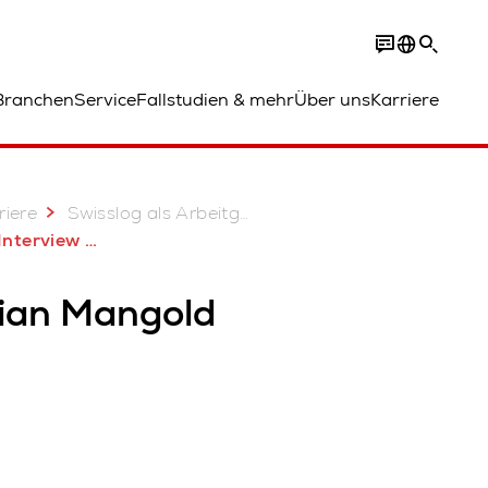
Branchen
Service
Fallstudien & mehr
Über uns
Karriere
riere
Swisslog als Arbeitgeber
hristian | Control Engineer
tian Mangold