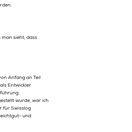
rden.
 man sieht, dass
von Anfang an Teil
als Entwickler
hführung
stellt wurde, war ich
r für Swisslog
Leichtgut- und