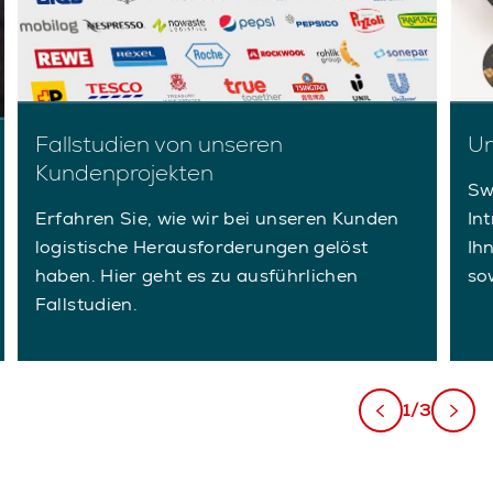
Fallstudien von unseren
Un
Kundenprojekten
Sw
Erfahren Sie, wie wir bei unseren Kunden
Int
logistische Herausforderungen gelöst
Ih
haben. Hier geht es zu ausführlichen
so
Fallstudien.
1/3