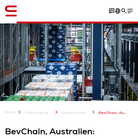
Englisch / English
Video
Fallstudie herunterladen
Home
Fallstudien & mehr
Kunden Fallstudien
BevChain, Australien: Kompaktes PowerStore-System
BevChain, Australien: