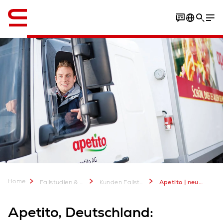
Englisch / English
Fallstudie herunterladen
Home
Fallstudien & mehr
Kunden Fallstudien
Apetito | neues automatisiertes Tiefkühl-Kartonlager von Swisslog
Apetito, Deutschland: