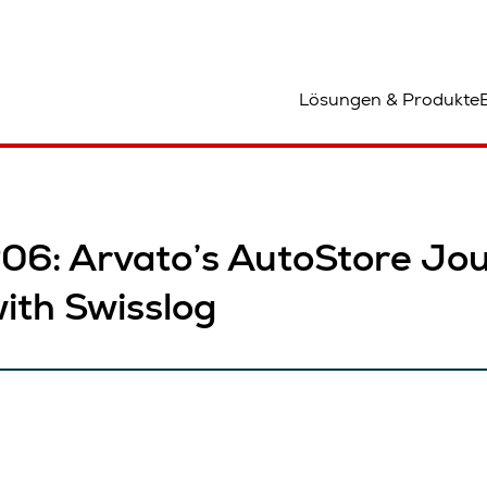
tandort
Lösungen & Produkte
#06: Arvato’s AutoStore Jou
ith Swisslog