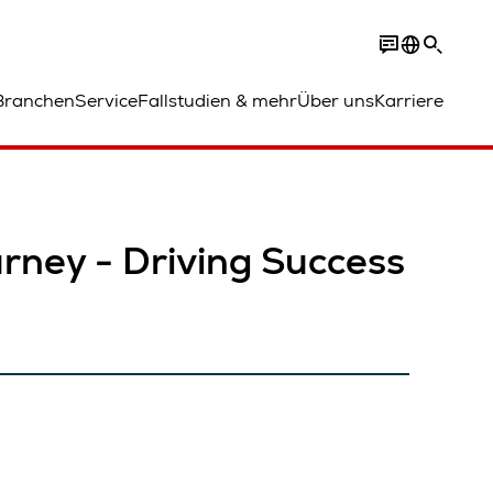
Branchen
Service
Fallstudien & mehr
Über uns
Karriere
rney - Driving Success