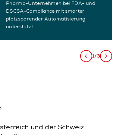
Te
Pharma-Unternehmen bei FDA- und
Pr
DSCSA-Compliance mit smarter,
Au
platzsparender Automatisierung
unterstützt.
1/3
?
sterreich und der Schweiz