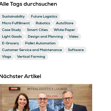
Alle Tags durchsuchen
Sustainability
Future Logistics
Micro Fulfillment
Robotics
AutoStore
Case Study
Smart Cities
White Paper
Light Goods
Design and Planning
Video
E-Grocery
Pallet Automation
Customer Service and Maintenance
Software
Vlogs
Vertical Farming
Nächster Artikel