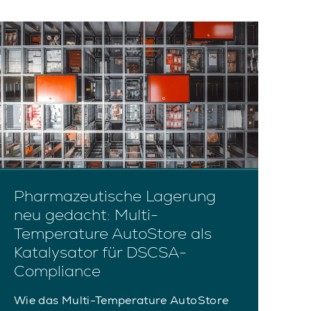
Pharmazeutische Lagerung
I
neu gedacht: Multi-
C
Temperature AutoStore als
A
Katalysator für DSCSA-
Wa
Compliance
Sw
Ei
Wie das Multi-Temperature AutoStore