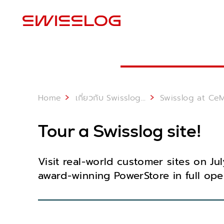
สถ
Home
...
เกี่ยวกับ Swisslog
Swisslog at CeMAT Australia 2025: 22 
Tour a Swisslog site!
Visit real-world customer sites on J
award-winning PowerStore in full ope