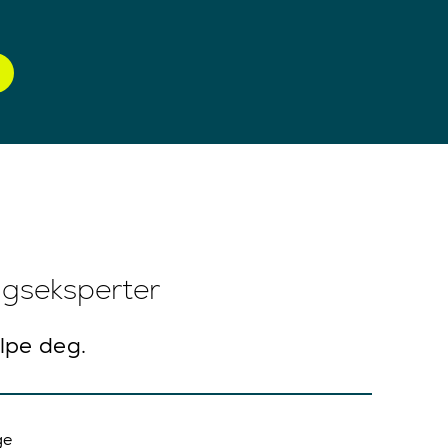
ngseksperter
elpe deg.
ge