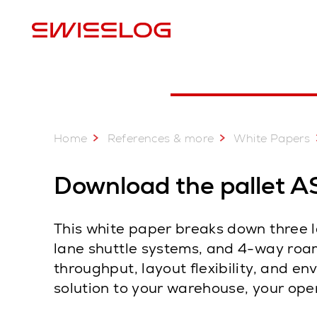
L
Home
References & more
White Papers
Download the pallet 
This white paper breaks down three l
lane shuttle systems, and 4-way roam
throughput, layout flexibility, and e
solution to your warehouse, your ope