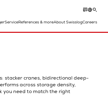
ger
Service
References & more
About Swisslog
Careers
 stacker cranes, bidirectional deep-
erforms across storage density,
rk you need to match the right