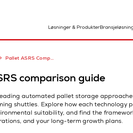
and
Løsninger & Produkter
Bransjeløsnin
Pallet ASRS Comparison Guide: Cranes, Deep-Lane & Roaming Shuttles
ASRS comparison guide
eading automated pallet storage approaches:
ing shuttles. Explore how each technology p
nvironmental suitability, and find the framewo
rations, and your long-term growth plans.