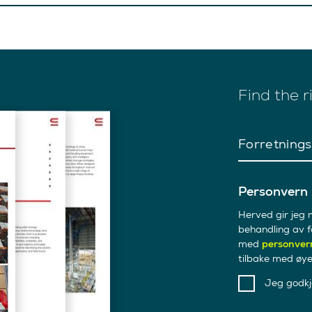
Find the r
Forretning
Personvern
Herved gir jeg 
behandling av f
med
personver
tilbake med øyeb
Jeg godkj