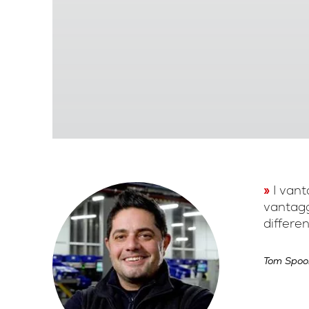
I vant
vantagg
differe
Tom Spoon