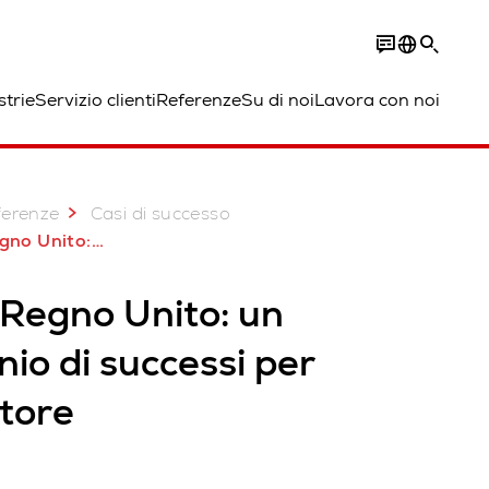
strie
Servizio clienti
Referenze
Su di noi
Lavora con noi
ferenze
Casi di successo
nnio di successi per AutoStore
 Regno Unito: un
io di successi per
tore