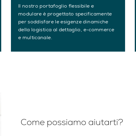
Il nostro portafoglio flessibile e
modulare è progettato specificamente
per soddisfare le esigenze dinamiche
della logistica al dettaglio, e-commerce
e multicanale.
Come possiamo aiutarti?