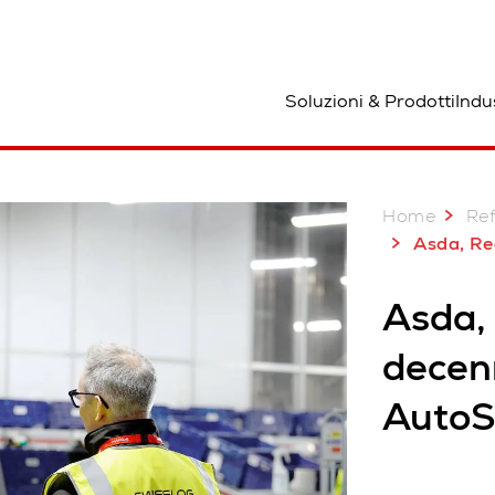
osizione
Soluzioni & Prodotti
Indu
Home
Re
Asda, Regno Unito: un dece
Asda,
decenn
AutoS