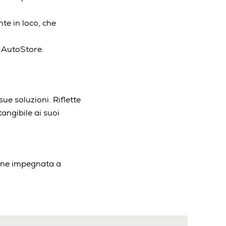
te in loco, che
e AutoStore.
ue soluzioni. Riflette
tangibile ai suoi
mane impegnata a