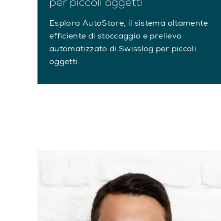
per piccoli oggetti
Esplora AutoStore, il sistema altamente
efficiente di stoccaggio e prelievo
automatizzato di Swisslog per piccoli
oggetti.