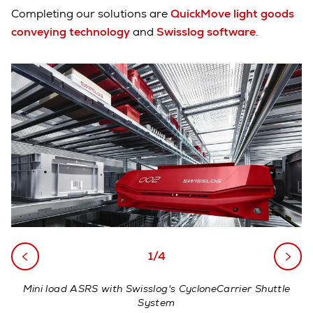
Completing our solutions are
QuickMove light goods
conveying technology
and
Swisslog software
.
1/4
Mini load ASRS with Swisslog's CycloneCarrier Shuttle
System