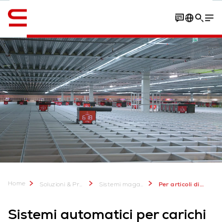
Inglese / English
Contatto
Photos
Software
Home
Soluzioni & Prodotti
Sistemi magazzino ASRS
Per articoli di piccole dimensioni
Sistemi automatici per carichi