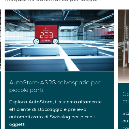
AutoStore: ASRS salvaspazio per
piccole parti
Ca
st
Esplora AutoStore, il sistema altamente
efficiente di stoccaggio e prelievo
Sc
automatizzato di Swisslog per piccoli
au
oggetti.
ba