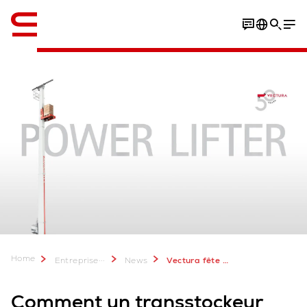
Anglais / English
Home
...
Entreprise
News
Vectura fête ses 50 ans
Comment un transstockeur