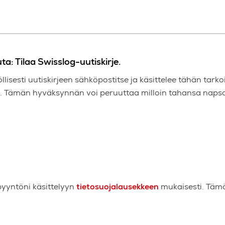
a: Tilaa Swisslog-uutiskirje.
lisesti uutiskirjeen sähköpostitse ja käsittelee tähän tark
. Tämän hyväksynnän voi peruuttaa milloin tahansa napsaut
pyyntöni käsittelyyn
tietosuojalausekkeen
mukaisesti. Tämä