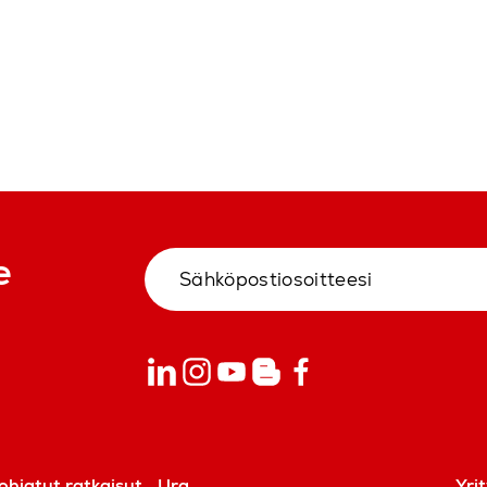
e
ohjatut ratkaisut
Ura
Yri