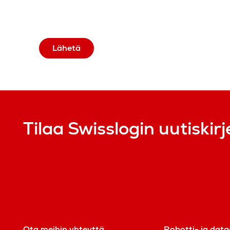
Lähetä
Tilaa Swisslogin uutiskirj
Ota meihin yhteyttä
Robotti- ja data