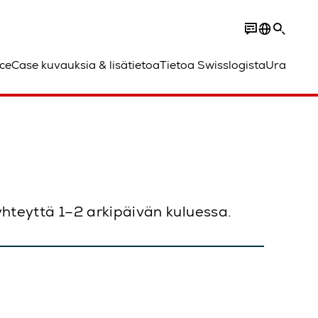
ce
Case kuvauksia & lisätietoa
Tietoa Swisslogista
Ura
 yhteyttä 1–2 arkipäivän kuluessa.