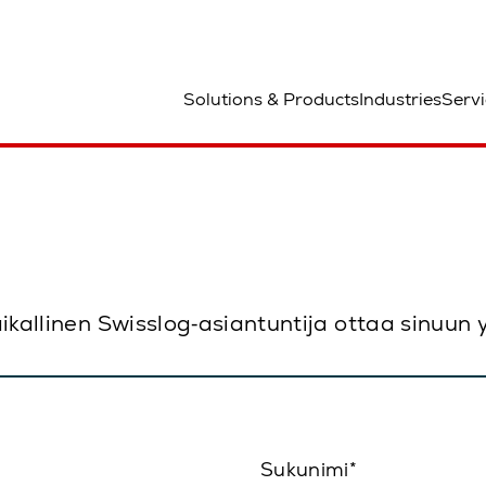
aa
Solutions & Products
Industries
Servi
paikallinen Swisslog‑asiantuntija ottaa sinuun
Sukunimi