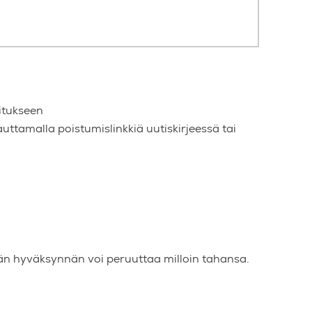
oitukseen
tamalla poistumislinkkiä uutiskirjeessä tai
n hyväksynnän voi peruuttaa milloin tahansa.