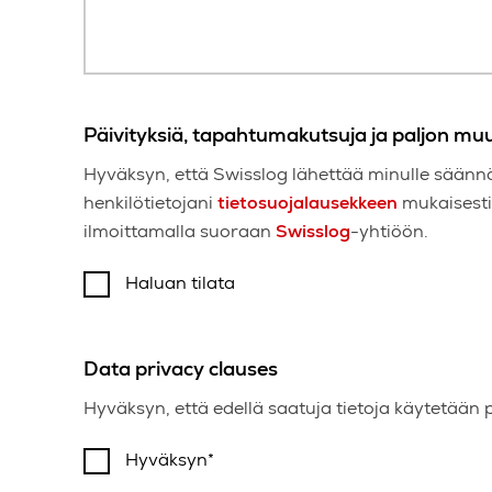
Päivityksiä, tapahtumakutsuja ja paljon muut
Hyväksyn, että Swisslog lähettää minulle säännöl
henkilötietojani
tietosuojalausekkeen
mukaisesti
ilmoittamalla suoraan
Swisslog
-yhtiöön.
Haluan tilata
Data privacy clauses
Hyväksyn, että edellä saatuja tietoja käytetään 
Hyväksyn