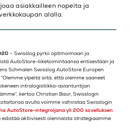
joaa asiakkailleen nopeita ja
verkkokaupan alalla.
2020
– Swisslog pyrkii optimoimaan ja
stä AutoStore-liiketoimintaansa entisestään ja
Jens Schmalen Swisslog AutoStore Europen
. ”Olemme ylpeitä siitä, että olemme saaneet
keneen intralogistiikka-asiantuntijan
iämme”, kertoo Christian Baur, Swisslogin
etotaitonsa avulla voimme vahvistaa Swisslogin
na AutoStore-integroijana yli 200 sovelluksen
 edistää aktiivisesti olennaista strategiaamme