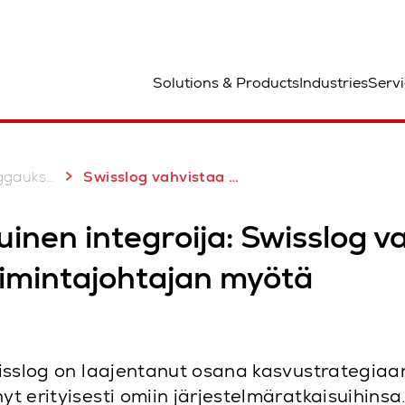
aa
Solutions & Products
Industries
Servi
gaukset
Swisslog vahvistaa AutoStore-tarjontaa
inen integroija: Swisslog v
oimintajohtajan myötä
 Swisslog on laajentanut osana kasvustrategi
nyt erityisesti omiin järjestelmäratkaisuihi