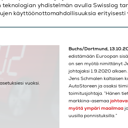
n teknologian yhdistelmän avulla Swisslog tar
ujen käyttöönottomahdollisuuksia erityisesti 
Buchs/Dortmund, 13.10.
edistämään Euroopan sisäi
on sen myötä nimittänyt 
johtajaksi 1.9.2020 alkaen
Jens Schmalen kaltaisen ko
asetuksiesi vuoksi.
AutoStoreen ja osaksi tiim
toimitusjohtaja. ”Hänen ti
markkina-asemaa
johtava
myötä ympäri maailmaa
ja
uusilla ponnistuksilla.”