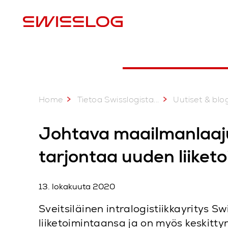
M
Home
...
Tietoa Swisslogista
Uutiset & blog
Johtava maailmanlaaju
tarjontaa uuden liiket
13. lokakuuta 2020
Sveitsiläinen intralogistiikkayritys
liiketoimintaansa ja on myös keskitty