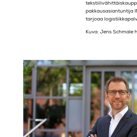
tekstiilivähittäiskaup
pakkausasiantuntija 
tarjoaa logistiikkapa
Kuva: Jens Schmale h