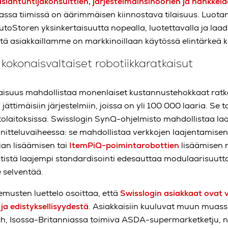
asiantuntijakonsulttien, järjestelmäinsinöörien ja hankkei
a tiimissä on äärimmäisen kiinnostava tilaisuus. Luotan t
Storen yksinkertaisuutta nopealla, luotettavalla ja laadu
ä asiakkaillamme on markkinoillaan käytössä elintärkeä kil
kokonaisvaltaiset robotiikkaratkaisut
isuus mahdollistaa monenlaiset kustannustehokkaat ratkais
 jättimäisiin järjestelmiin, joissa on yli 100 000 laaria. Se t
antolaitoksissa. Swisslogin SynQ-ohjelmisto mahdollistaa l
itteluvaiheessa: se mahdollistaa verkkojen laajentamisen
ian lisäämisen tai
ItemPiQ-poimintarobottien
lisäämisen
ntistä laajempi standardisointi edesauttaa modulaarisuutta
e selventää.
emusten luettelo osoittaa, että
Swisslogin asiakkaat ovat 
a edistyksellisyydestä
. Asiakkaisiin kuuluvat muun muassa
h, Isossa-Britanniassa toimiva ASDA-supermarketketju, n