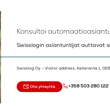
Konsultoi automaatioasiant
Swisslogin asiantuntijat auttavat s
Swisslog Oy - Visitor address, Keilaranta 1, 
+358 503 280 122
Ota yhteyttä.