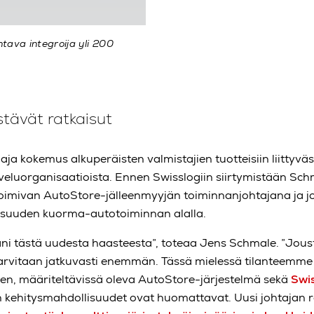
tava integroija yli 200
stävät ratkaisut
aja kokemus alkuperäisten valmistajien tuotteisiin liittyvä
veluorganisaatioista. Ennen Swisslogiin siirtymistään Sc
toimivan AutoStore-jälleenmyyjän toiminnanjohtajana ja j
lisuuden kuorma-autotoiminnan alalla.
sani tästä uudesta haasteesta”, toteaa Jens Schmale. ”Joust
 tarvitaan jatkuvasti enemmän. Tässä mielessä tilanteemm
nen, määriteltävissä oleva AutoStore-järjestelmä sekä
Swi
n kehitysmahdollisuudet ovat huomattavat. Uusi johtajan r