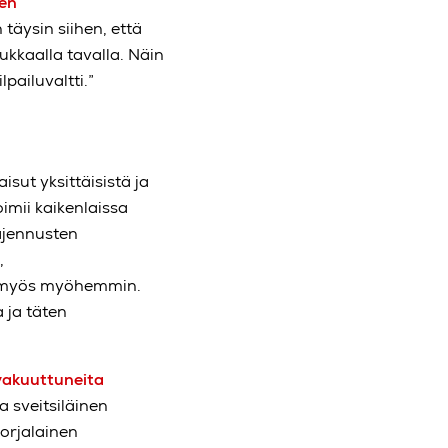
den
äysin siihen, että
kkaalla tavalla. Näin
pailuvaltti.”
ut yksittäisistä ja
oimii kaikenlaissa
aajennusten
,
 myös myöhemmin.
 ja täten
vakuuttuneita
 sveitsiläinen
orjalainen