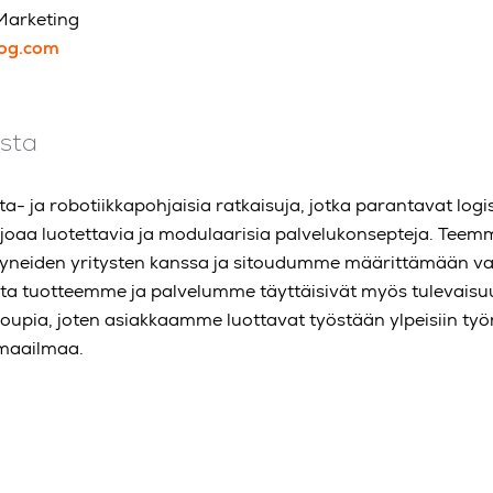
Marketing
log.com
ista
a- ja robotiikkapohjaisia ratkaisuja, jotka parantavat logis
rjoaa luotettavia ja modulaarisia palvelukonsepteja. Teem
ttyneiden yritysten kanssa ja sitoudumme määrittämään v
otta tuotteemme ja palvelumme täyttäisivät myös tulevais
pia, joten asiakkaamme luottavat työstään ylpeisiin työ
 maailmaa.