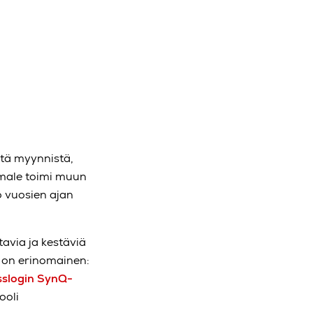
stä myynnistä,
hmale toimi muun
o vuosien ajan
avia ja kestäviä
e on erinomainen:
sslogin SynQ-
ooli