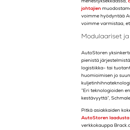
menestyksekkäässä,
johtajien
muodostamass
voimme hyödyntää Auto
voimme varmistaa, ett
Modulaariset ja 
AutoStoren yksinkerta
pienistä järjestelmistä
logistiikka- tai tuot
huomioimisen jo suunn
kuljetinhihnateknolog
”Eri teknologioiden e
kestävyyttä”, Schmal
Pitkä asiakkaiden kok
AutoStoren laadusta j
verkkokauppa Brack.c