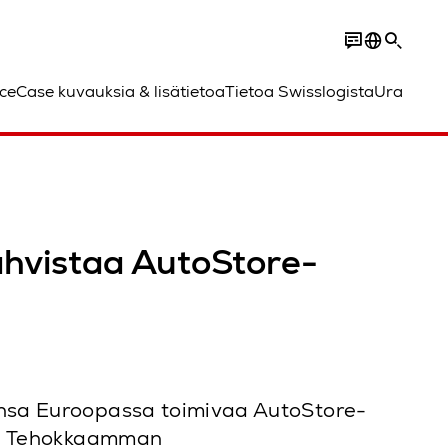
ce
Case kuvauksia & lisätietoa
Tietoa Swisslogista
Ura
ahvistaa AutoStore-
aansa Euroopassa toimivaa AutoStore-
nsa. Tehokkaamman