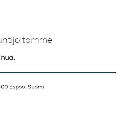
untijoitamme
inua.
02600 Espoo, Suomi