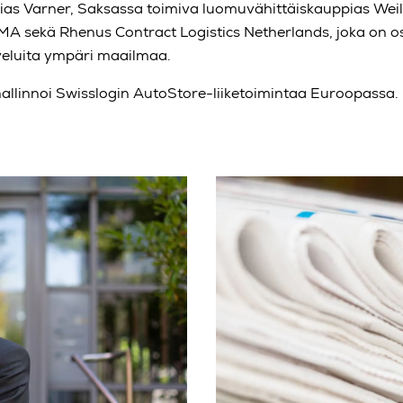
pias Varner, Saksassa toimiva luomuvähittäiskauppias Weili
IMA sekä Rhenus Contract Logistics Netherlands, joka on 
lveluita ympäri maailmaa.
allinnoi Swisslogin AutoStore-liiketoimintaa Euroopassa.