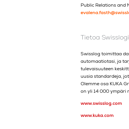
Public Relations and 
evalena.fasth@swiss
Tietoa Swisslog
Swisslog toimittaa dat
automaatiotasi, ja ta
tulevaisuuteen keski
uusia standardeja, j
Olemme osa KUKA Grou
on yli 14 000 ympäri
www.swisslog.com
www.kuka.com