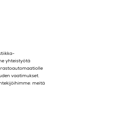
tiikka-
me yhteistyötä
arastoautomaatiolle
uuden vaatimukset.
ntekijöihimme: meitä