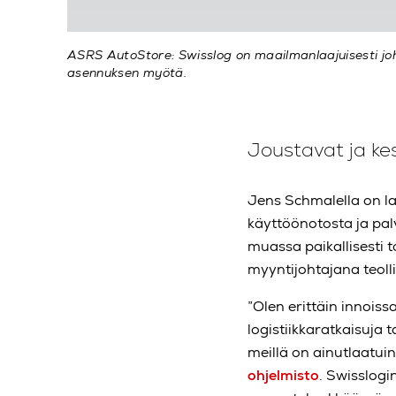
ASRS AutoStore: Swisslog on maailmanlaajuisesti joh
asennuksen myötä.
Joustavat ja ke
Jens Schmalella on la
käyttöönotosta ja pal
muassa paikallisesti 
myyntijohtajana teol
”Olen erittäin innois
logistiikkaratkaisuja
meillä on ainutlaatui
ohjelmisto
. Swisslogi