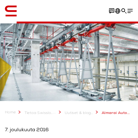
Englanti / English
Home
...
Tietoa Swisslogista
Uutiset & bloggaukset
Almarai Automotore con prestazioni da record
7. joulukuuta 2016