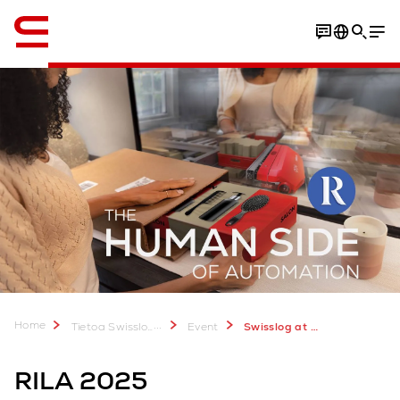
Englanti / English
Home
...
Tietoa Swisslogista
Event
Swisslog at RILA 2025
RILA 2025