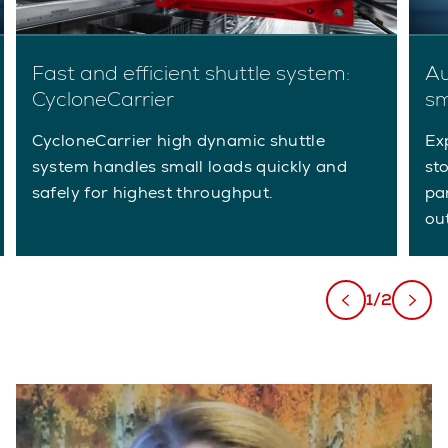
Fast and efficient shuttle system:
Au
CycloneCarrier
sm
CycloneCarrier high dynamic shuttle
Ex
system handles small loads quickly and
st
safely for highest throughput.
pa
ou
1/2