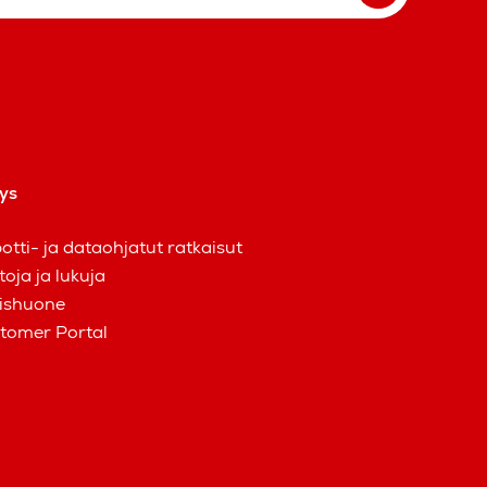
tys
otti- ja dataohjatut ratkaisut
toja ja lukuja
ishuone
tomer Portal