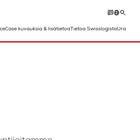
ce
Case kuvauksia & lisätietoa
Tietoa Swisslogista
Ura
untijoitamme