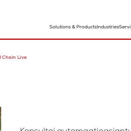
aa
Solutions & Products
Industries
Servi
 Chain Live
Konsultoi automaatioasiant