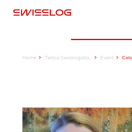
M
Home
...
Tietoa Swisslogista
Event
Cold