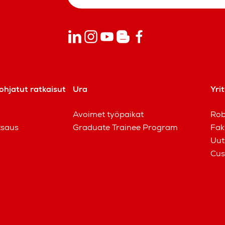
ohjatut ratkaisut
Ura
Yri
Avoimet työpaikat
Rob
tsaus
Graduate Trainee Program
Fak
Uut
Cus