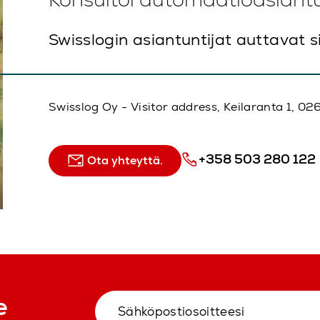
Swisslogin asiantuntijat auttavat s
Swisslog Oy - Visitor address, Keilaranta 1, 
+358 503 280 122
Ota yhteyttä.
e