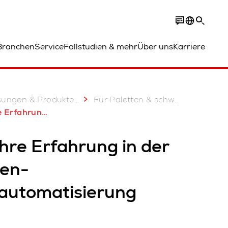
Branchen
Service
Fallstudien & mehr
Über uns
Karriere
...
sungen & Produkte
Für Paletten & schwere Lasten
Paletten-Lagerautomatisierung
hre Erfahrung in der
ten-
automatisierung