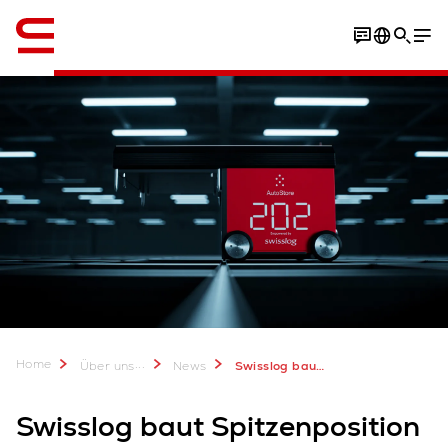
Englisch / English
Home
...
Über uns
News
Swisslog baut Spitzenposition als weltweit führender AutoStore Integrator weiter aus
Swisslog baut Spitzenposition