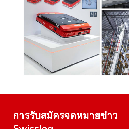
การรับสมัครจดหมายข่าว
Swisslog