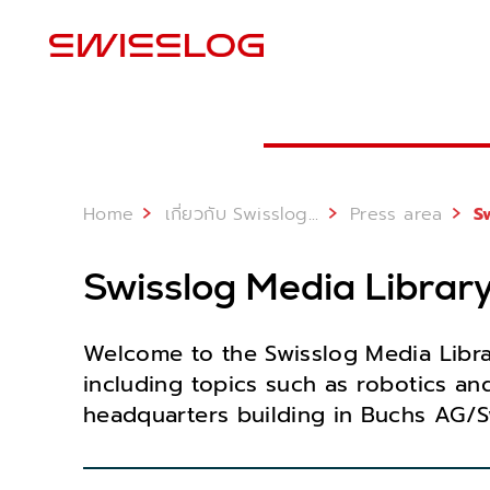
สถ
Home
...
เกี่ยวกับ Swisslog
Press area
Sw
Swisslog Media Librar
Welcome to the Swisslog Media Librar
including topics such as robotics and
headquarters building in Buchs AG/