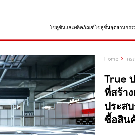
านที่
โซลูชันและผลิตภัณฑ์
โซลูชั่นอุตสาหกรร
Home
กรณ
True ป
ที่สร้
ประสบก
ซื้อสินค