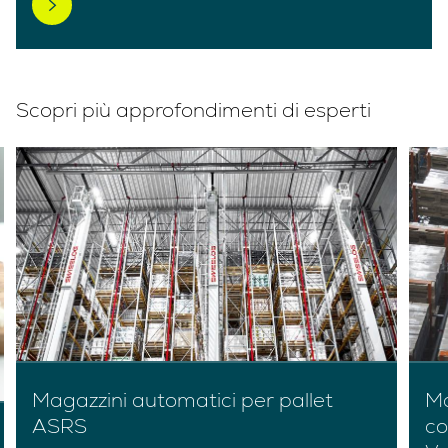
Scopri più approfondimenti di esperti
Magazzini automatici per pallet
Ma
ASRS
co