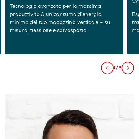
Ve
Tecnologia avanzata per la massima
produttività & un consumo d’energia
Es
minimo del tuo magazzino verticale – su
tra
misura, flessibile e salvaspazio..
ma
1/3