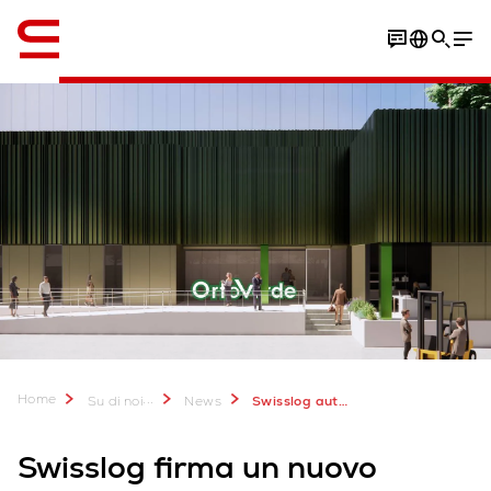
Inglese / English
Home
...
Su di noi
News
Swisslog automatizzerà il magazzino di prodotti surgelati per Orto Verde
Swisslog firma un nuovo